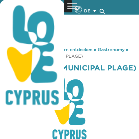
DE
You are here:
Home
»
Zypern entdecken
»
Gastronomy
»
DECK COFFEE (MUNICIPAL PLAGE)
DECK COFFEE (MUNICIPAL PLAGE)