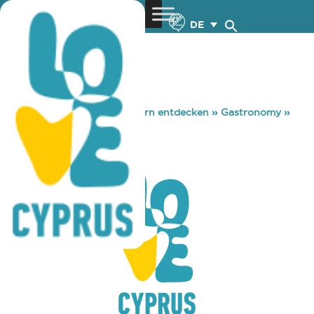
DE
You are here:
Home
»
Zypern entdecken
»
Gastronomy
»
EDEN BAR
EDEN BAR