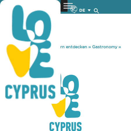
DE
You are here:
Home
»
Zypern entdecken
»
Gastronomy
»
ELLA CUISINE
ELLA CUISINE