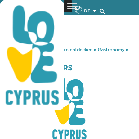
DE
You are here:
Home
»
Zypern entdecken
»
Gastronomy
»
DRUNK SHOOTERS
DRUNK SHOOTERS