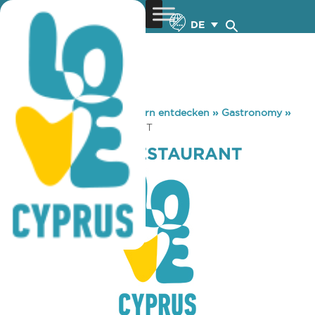
DE
You are here:
Home
»
Zypern entdecken
»
Gastronomy
»
EUROCREPES RESTAURANT
EUROCREPES RESTAURANT