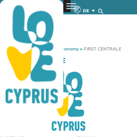
DE
You are here:
Home
»
Gastronomy
»
FIRST CENTRALE
FIRST CENTRALE