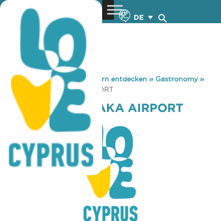
DE
You are here:
Home
»
Zypern entdecken
»
Gastronomy
»
FLOCAFE LARNAKA AIRPORT
FLOCAFE LARNAKA AIRPORT