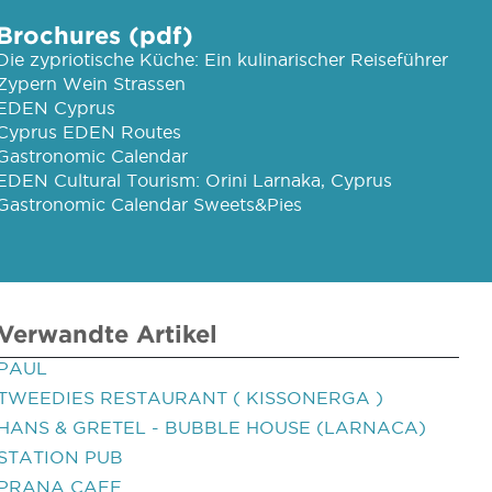
Brochures (pdf)
Die zypriotische Küche: Ein kulinarischer Reiseführer
Zypern Wein Strassen
EDEN Cyprus
Cyprus EDEN Routes
Gastronomic Calendar
EDEN Cultural Tourism: Orini Larnaka, Cyprus
Gastronomic Calendar Sweets&Pies
Verwandte Artikel
PAUL
TWEEDIES RESTAURANT ( KISSONERGA )
HANS & GRETEL - BUBBLE HOUSE (LARNACA)
STATION PUB
PRANA CAFE