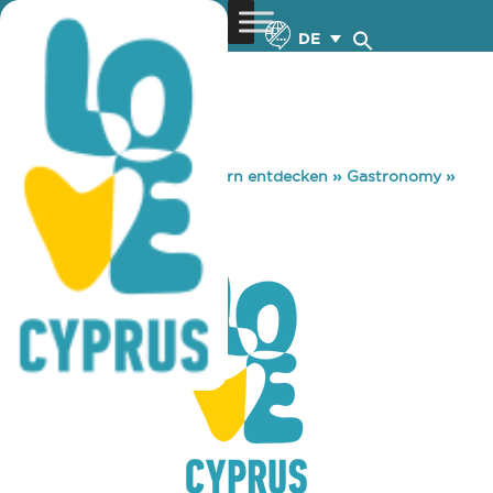
DE
You are here:
Home
»
Zypern entdecken
»
Gastronomy
»
FRESHA
FRESHA