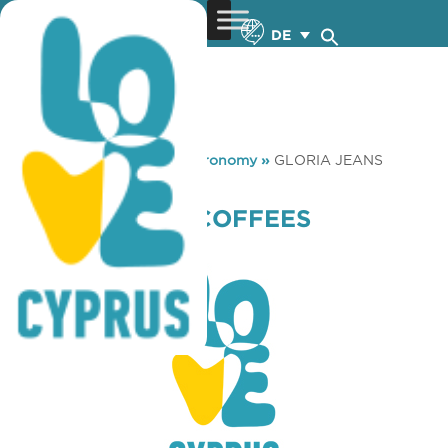
DE
You are here:
Home
»
Gastronomy
»
GLORIA JEANS
COFFEES ACROPOLIS
GLORIA JEANS COFFEES
ACROPOLIS