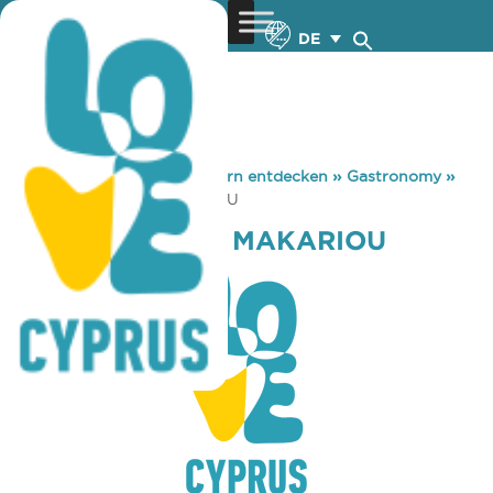
DE
You are here:
Home
»
Zypern entdecken
»
Gastronomy
»
COFFEE ISLAND MAKARIOU
COFFEE ISLAND MAKARIOU