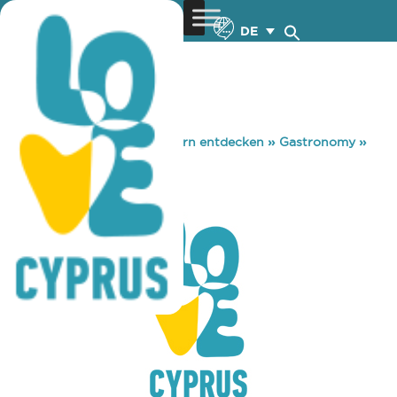
DE
You are here:
Home
»
Zypern entdecken
»
Gastronomy
»
GRIGORIS
GRIGORIS