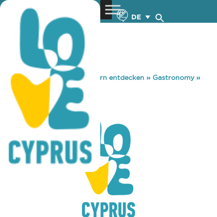
DE
You are here:
Home
»
Zypern entdecken
»
Gastronomy
»
HAZELLI
HAZELLI