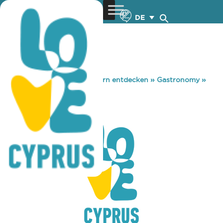
DE
You are here:
Home
»
Zypern entdecken
»
Gastronomy
»
ICE LOUNGE
ICE LOUNGE