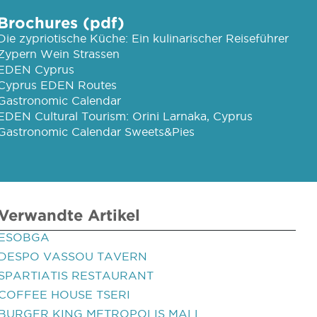
Brochures (pdf)
Die zypriotische Küche: Ein kulinarischer Reiseführer
Zypern Wein Strassen
EDEN Cyprus
Cyprus EDEN Routes
Gastronomic Calendar
EDEN Cultural Tourism: Orini Larnaka, Cyprus
Gastronomic Calendar Sweets&Pies
Verwandte Artikel
ESOBGA
DESPO VASSOU TAVERN
SPARTIATIS RESTAURANT
COFFEE HOUSE TSERI
BURGER KING METROPOLIS MALL