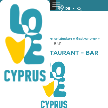
DE
You are here:
Home
»
Zypern entdecken
»
Gastronomy
»
KARATELLO RESTAURANT – BAR
KARATELLO RESTAURANT – BAR