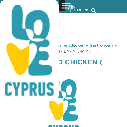
DE
You are here:
Home
»
Zypern entdecken
»
Gastronomy
»
KENTUCKY FRIED CHICKEN ( LAKATAMIA )
KENTUCKY FRIED CHICKEN (
LAKATAMIA )