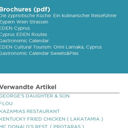
Brochures (pdf)
Die zypriotische Küche: Ein kulinarischer Reiseführer
Zypern Wein Strassen
EDEN Cyprus
Cyprus EDEN Routes
Gastronomic Calendar
EDEN Cultural Tourism: Orini Larnaka, Cyprus
Gastronomic Calendar Sweets&Pies
Verwandte Artikel
GEORGE'S DAUGHTER & SON
FLOU
KAZAMIAS RESTAURANT
KENTUCKY FRIED CHICKEN ( LAKATAMIA )
MC DONALD'S REST. ( PROTARAS )