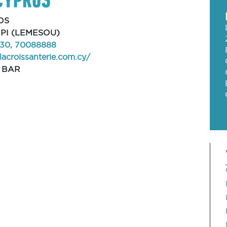
OS
PI (LEMESOU)
30, 70088888
/lacroissanterie.com.cy/
 BAR