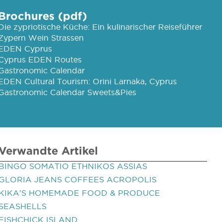
Brochures (pdf)
Die zypriotische Küche: Ein kulinarischer Reiseführer
Zypern Wein Strassen
EDEN Cyprus
Cyprus EDEN Routes
Gastronomic Calendar
EDEN Cultural Tourism: Orini Larnaka, Cyprus
Gastronomic Calendar Sweets&Pies
Verwandte Artikel
BINGO SOMATIO ETHNIKOS ASSIAS
GLORIA JEANS COFFEES ACROPOLIS
KIKA'S HOMEMADE FOOD & PRODUCE
SEASHELLS
FISHCHICK ISLAND