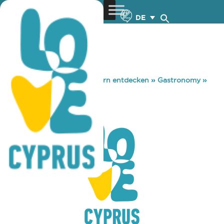
DE
You are here:
Home
»
Zypern entdecken
»
Gastronomy
»
LANIA TAVERN
LANIA TAVERN