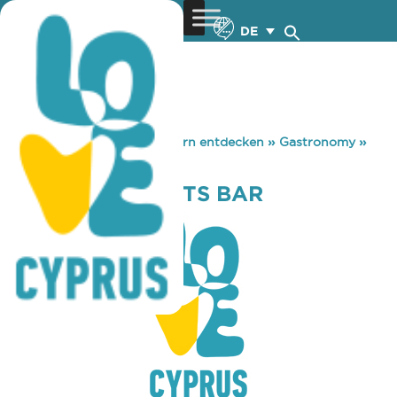
DE
You are here:
Home
»
Zypern entdecken
»
Gastronomy
»
LEFTEROS SPORTS BAR
LEFTEROS SPORTS BAR