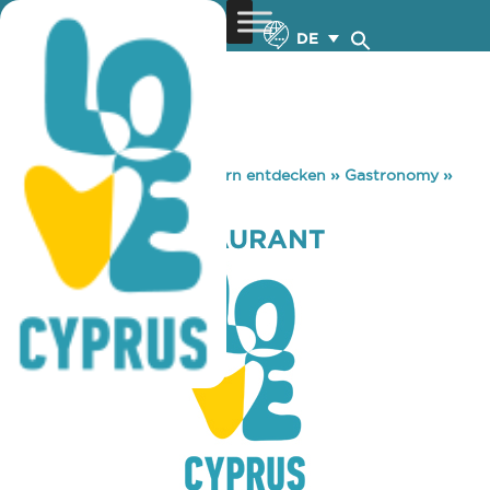
DE
You are here:
Home
»
Zypern entdecken
»
Gastronomy
»
LEKANTO RESTAURANT
LEKANTO RESTAURANT