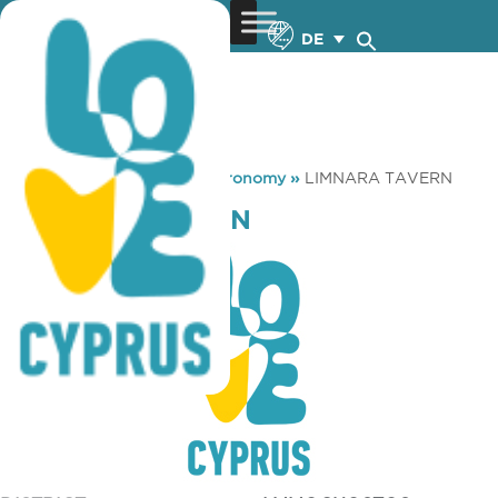
DE
You are here:
Home
»
Gastronomy
»
LIMNARA TAVERN
LIMNARA TAVERN