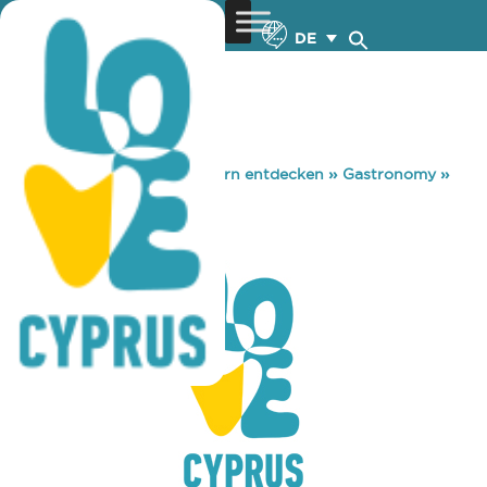
DE
You are here:
Home
»
Zypern entdecken
»
Gastronomy
»
SEMPRE
SEMPRE