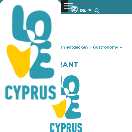
DE
You are here:
Home
»
Zypern entdecken
»
Gastronomy
»
LIMNIA RESTAURANT
LIMNIA RESTAURANT