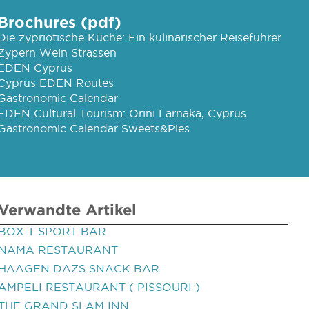
Brochures (pdf)
Die zypriotische Küche: Ein kulinarischer Reiseführer
Zypern Wein Strassen
EDEN Cyprus
Cyprus EDEN Routes
Gastronomic Calendar
EDEN Cultural Tourism: Orini Larnaka, Cyprus
Gastronomic Calendar Sweets&Pies
Verwandte Artikel
BOX T SPORT BAR
NAMA RESTAURANT
HAAGEN DAZS SNACK BAR
AMPELI RESTAURANT ( PISSOURI )
THE GRAND SLAM INN