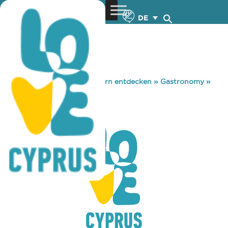
DE
You are here:
Home
»
Zypern entdecken
»
Gastronomy
»
LOFT CLUB
LOFT CLUB