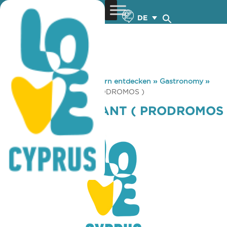
DE
You are here:
Home
»
Zypern entdecken
»
Gastronomy
»
LOUIS RESTAURANT ( PRODROMOS )
LOUIS RESTAURANT ( PRODROMOS
)