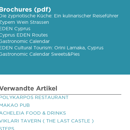
Brochures (pdf)
Die zypriotische Küche: Ein kulinarischer Reiseführer
Zypern Wein Strassen
EDEN Cyprus
Cyprus EDEN Routes
Gastronomic Calendar
EDEN Cultural Tourism: Orini Larnaka, Cyprus
Gastronomic Calendar Sweets&Pies
Verwandte Artikel
POLYKARPOS RESTAURANT
MAKAO PUB
ACHELEIA FOOD & DRINKS
VIKLARI TAVERN ( THE LAST CASTLE )
STEPS