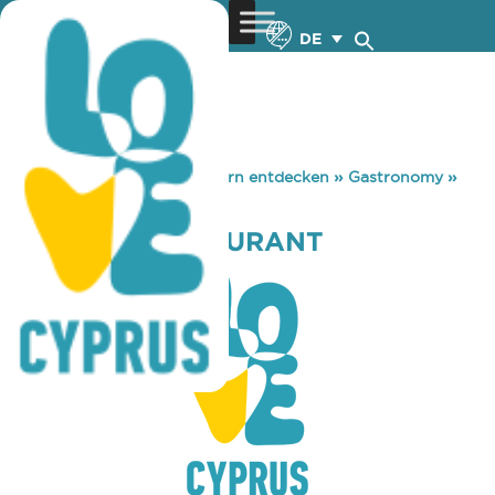
DE
You are here:
Home
»
Zypern entdecken
»
Gastronomy
»
MELANIA RESTAURANT
MELANIA RESTAURANT