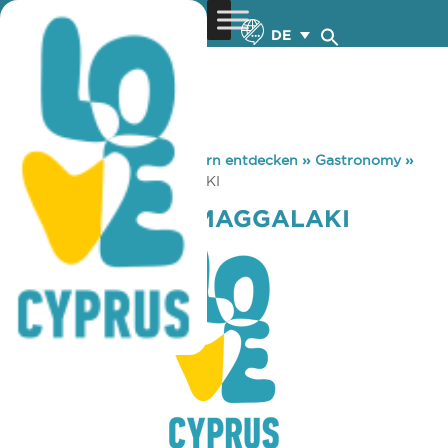
DE
You are here:
Home
»
Zypern entdecken
»
Gastronomy
»
TAVERNEIO TO MAGGALAKI
TAVERNEIO TO MAGGALAKI