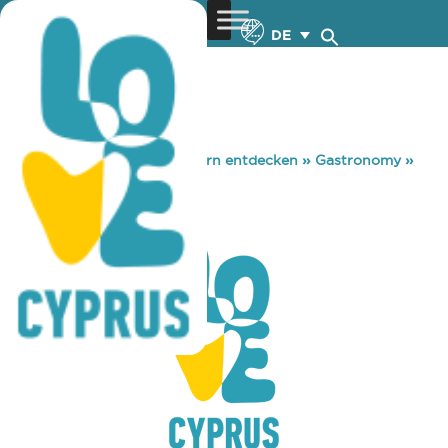
DE
You are here:
Home
»
Zypern entdecken
»
Gastronomy
»
MR BEAN
MR BEAN