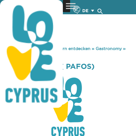
DE
You are here:
Home
»
Zypern entdecken
»
Gastronomy
»
NAUTIKO CAFE ( PAFOS)
NAUTIKO CAFE ( PAFOS)