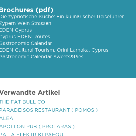
Brochures (pdf)
Die zypriotische Küche: Ein kulinarischer Reiseführer
Zypern Wein Strassen
EDEN Cyprus
Cyprus EDEN Routes
Gastronomic Calendar
EDEN Cultural Tourism: Orini Larnaka, Cyprus
Gastronomic Calendar Sweets&Pies
Verwandte Artikel
THE FAT BULL CO
PARADEISOS RESTAURANT ( POMOS )
ALEA
APOLLON PUB ( PROTARAS )
PALIA ELEKTRIKI PAFOU