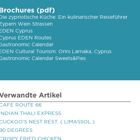
Brochures (pdf)
Die zypriotische Küche: Ein kulinarischer Reiseführer
Zypern Wein Strassen
EDEN Cyprus
Cyprus EDEN Routes
Gastronomic Calendar
EDEN Cultural Tourism: Orini Larnaka, Cyprus
Gastronomic Calendar Sweets&Pies
Verwandte Artikel
CAFE ROUTE 66
INDIAN THALI EXPRESS
CUCKOO'S NEST REST. ( LIMASSOL )
90 DEGREES
CRISPY FRIED CHICKEN