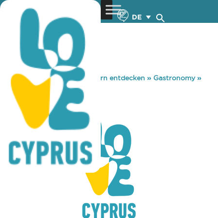
DE
You are here:
Home
»
Zypern entdecken
»
Gastronomy
»
OLD ZYGI
OLD ZYGI