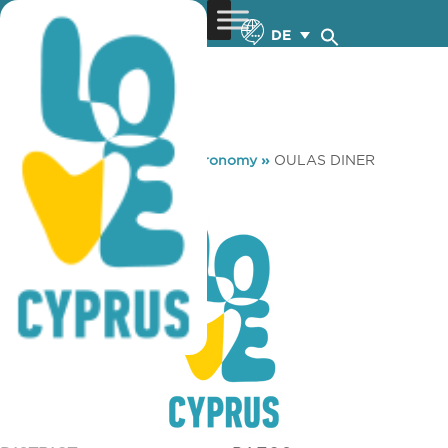
DE
You are here:
Home
»
Gastronomy
»
OULAS DINER
OULAS DINER