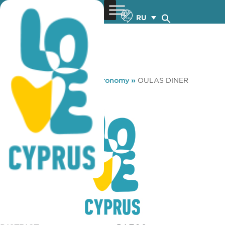
RU
You are here:
Home
»
Gastronomy
»
OULAS DINER
OULAS DINER