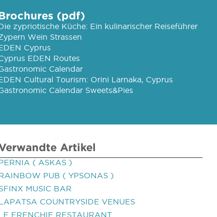
Brochures (pdf)
Die zypriotische Küche: Ein kulinarischer Reiseführer
Zypern Wein Strassen
EDEN Cyprus
Cyprus EDEN Routes
Gastronomic Calendar
EDEN Cultural Tourism: Orini Larnaka, Cyprus
Gastronomic Calendar Sweets&Pies
Verwandte Artikel
PERNIA ( ASKAS )
RAINBOW PUB ( YPSONAS )
SFINX MUSIC BAR
LAPATSA COUNTRYSIDE VENUES
LE FRENCHIE RESTAURANT