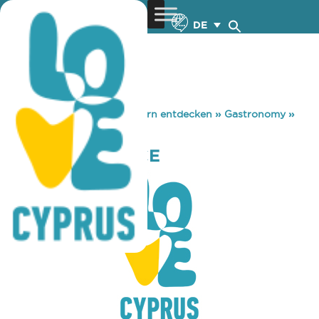
DE
You are here:
Home
»
Zypern entdecken
»
Gastronomy
»
PAVLICIO PALACE
PAVLICIO PALACE