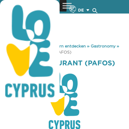
DE
You are here:
Home
»
Zypern entdecken
»
Gastronomy
»
PELICAN RESTAURANT (PAFOS)
PELICAN RESTAURANT (PAFOS)