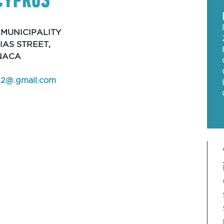
MUNICIPALITY
IAS STREET,
RNACA
12@.gmail.com