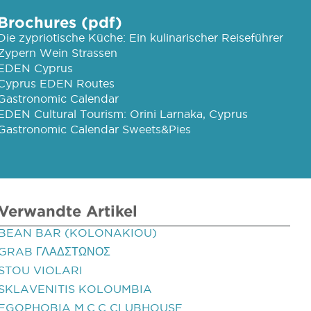
Brochures (pdf)
Die zypriotische Küche: Ein kulinarischer Reiseführer
Zypern Wein Strassen
EDEN Cyprus
Cyprus EDEN Routes
Gastronomic Calendar
EDEN Cultural Tourism: Orini Larnaka, Cyprus
Gastronomic Calendar Sweets&Pies
Verwandte Artikel
BEAN BAR (KOLONAKIOU)
GRAB ΓΛΑΔΣΤΩΝΟΣ
STOU VIOLARI
SKLAVENITIS KOLOUMBIA
EGOPHOBIA M.C.C CLUBHOUSE