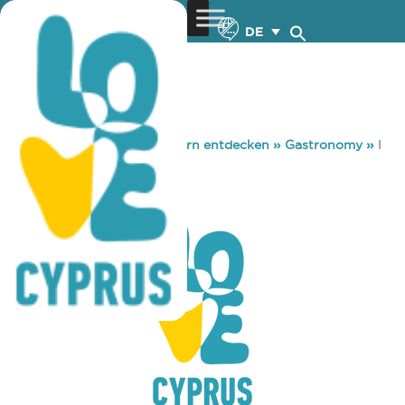
DE
You are here:
Home
»
Zypern entdecken
»
Gastronomy
»
I
MOUZOUROU
I MOUZOUROU