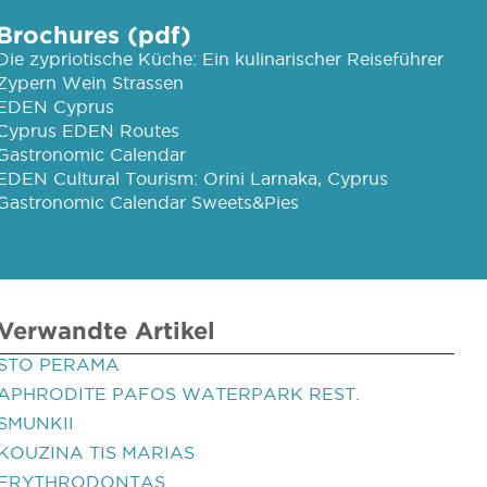
Brochures (pdf)
Die zypriotische Küche: Ein kulinarischer Reiseführer
Zypern Wein Strassen
EDEN Cyprus
Cyprus EDEN Routes
Gastronomic Calendar
EDEN Cultural Tourism: Orini Larnaka, Cyprus
Gastronomic Calendar Sweets&Pies
Verwandte Artikel
STO PERAMA
APHRODITE PAFOS WATERPARK REST.
SMUNKII
KOUZINA TIS MARIAS
ERYTHRODONTAS