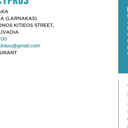
AKA
IA (LARNAKAS)
ONOS KITIEOS STREET,
LIVADIA
700
ndreou@gmail.com
AURANT