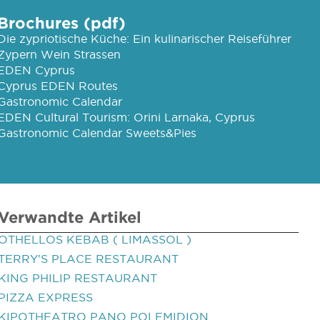
Brochures (pdf)
Die zypriotische Küche: Ein kulinarischer Reiseführer
Zypern Wein Strassen
EDEN Cyprus
Cyprus EDEN Routes
Gastronomic Calendar
EDEN Cultural Tourism: Orini Larnaka, Cyprus
Gastronomic Calendar Sweets&Pies
Verwandte Artikel
OTHELLOS KEBAB ( LIMASSOL )
TERRY'S PLACE RESTAURANT
KING PHILIP RESTAURANT
PIZZA EXPRESS
KIPOTHEATRO PANO POLEMIDION