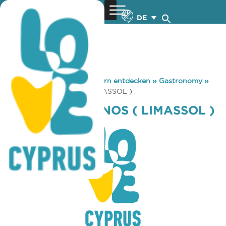
DE
You are here:
Home
»
Zypern entdecken
»
Gastronomy
»
PSISTARIA YIANNOS ( LIMASSOL )
PSISTARIA YIANNOS ( LIMASSOL )