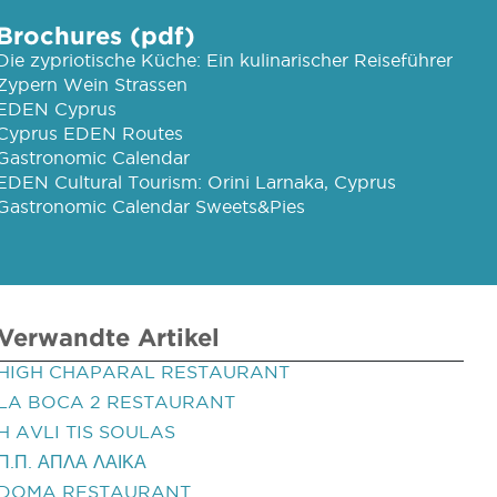
Brochures (pdf)
Die zypriotische Küche: Ein kulinarischer Reiseführer
Zypern Wein Strassen
EDEN Cyprus
Cyprus EDEN Routes
Gastronomic Calendar
EDEN Cultural Tourism: Orini Larnaka, Cyprus
Gastronomic Calendar Sweets&Pies
Verwandte Artikel
HIGH CHAPARAL RESTAURANT
LA BOCA 2 RESTAURANT
H AVLI TIS SOULAS
Π.Π. ΑΠΛΑ ΛΑΙΚΑ
DOMA RESTAURANT