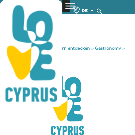
DE
You are here:
Home
»
Zypern entdecken
»
Gastronomy
»
RIDE CAFE
RIDE CAFE