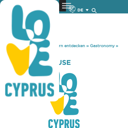
DE
You are here:
Home
»
Zypern entdecken
»
Gastronomy
»
RIVA BEACH HOUSE
RIVA BEACH HOUSE