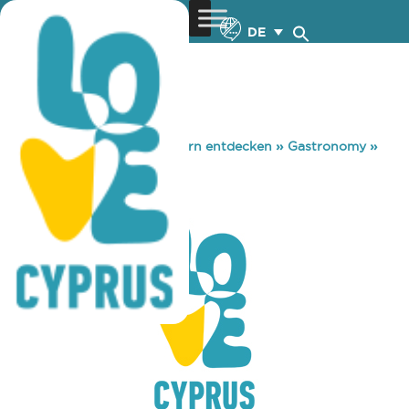
DE
You are here:
Home
»
Zypern entdecken
»
Gastronomy
»
ROLLIN DINER
ROLLIN DINER